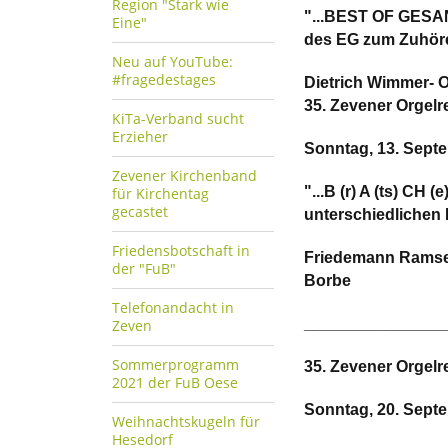
Region "Stark wie
"...BEST OF GESANG
Eine"
des EG zum Zuhör
Neu auf YouTube:
#fragedestages
Dietrich Wimmer- O
35. Zevener Orgelr
KiTa-Verband sucht
Erzieher
Sonntag, 13. Septe
Zevener Kirchenband
"...B (r) A (ts) CH 
für Kirchentag
gecastet
unterschiedlichen 
Friedensbotschaft in
Friedemann Ramsent
der "FuB"
Borbe
Telefonandacht in
________________
Zeven
Sommerprogramm
35. Zevener Orgelr
2021 der FuB Oese
Sonntag, 20. Septe
Weihnachtskugeln für
Hesedorf