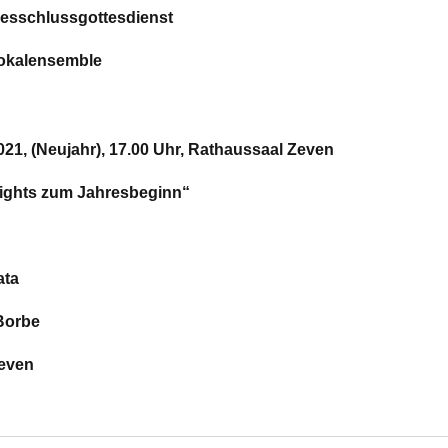
resschlussgottesdienst
okalensemble
021, (Neujahr), 17.00 Uhr, Rathaussaal Zeven
lights zum Jahresbeginn“
ata
 Andreas Borbe
Zeven