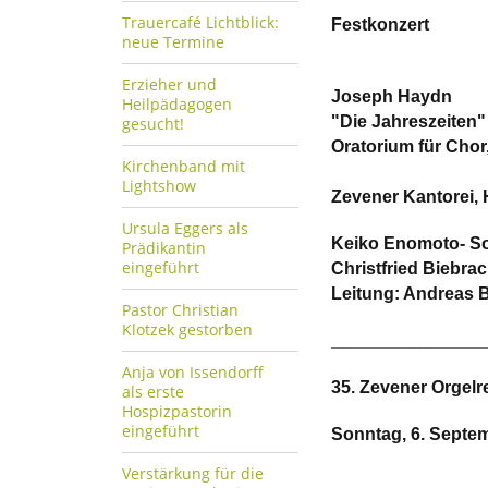
Trauercafé Lichtblick:
Festkonzert
neue Termine
Erzieher und
Joseph Haydn
Heilpädagogen
"Die Jahreszeiten"
gesucht!
Oratorium für Chor
Kirchenband mit
Lightshow
Zevener Kantorei,
Ursula Eggers als
Keiko Enomoto- So
Prädikantin
eingeführt
Christfried Biebra
Leitung: Andreas 
Pastor Christian
Klotzek gestorben
________________
Anja von Issendorff
35. Zevener Orgelr
als erste
Hospizpastorin
eingeführt
Sonntag, 6. Septem
Verstärkung für die