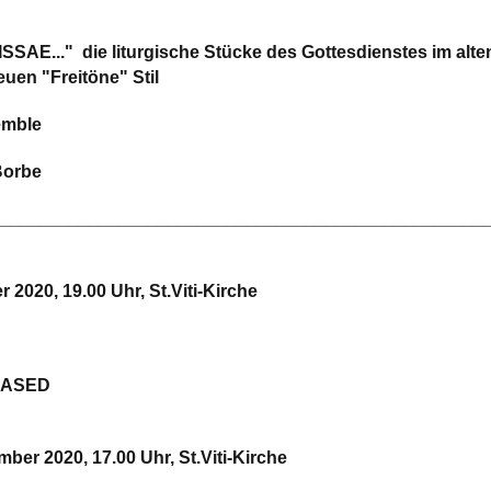
SAE..." die liturgische Stücke des Gottesdienstes im alte
euen "Freitöne" Stil
emble
Borbe
_________________________________________________
 2020, 19.00 Uhr, St.Viti-Kirche
LEASED
ber 2020, 17.00 Uhr, St.Viti-Kirche