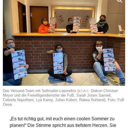
Das Versand-Team mit Selfmailer-Leporellos (v.l.n.r.: Diakon Christian
Meyer und die Freiwilligendienstler der FuB, Sarah Joram Samwil,
Cebisile Nquotheni, Lya Kamp, Julian Kübert, Rabea Ruhland). Foto: FuB
Oese.
„Es tut richtig gut, mit euch einen coolen Sommer zu
planen!“ Die Stimme spricht aus tiefstem Herzen. Sie